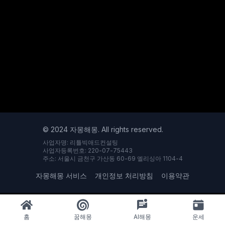
© 2024 자몽해몽. All rights reserved.
사업자명: 리틀빅애드컨설팅
사업자등록번호: 220-07-75443
주소: 서울시 금천구 가산동 60-69 엘리싱아 1104-4
자몽해몽 서비스
개인정보 처리방침
이용약관
홈
꿈해몽
AI해몽
운세