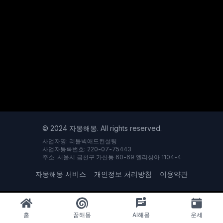
© 2024 자몽해몽. All rights reserved.
사업자명: 리틀빅애드컨설팅
사업자등록번호: 220-07-75443
주소: 서울시 금천구 가산동 60-69 엘리싱아 1104-4
자몽해몽 서비스
개인정보 처리방침
이용약관
홈
꿈해몽
AI해몽
운세