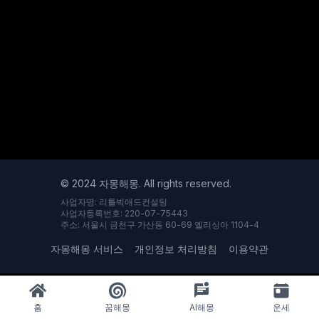
© 2024 자몽해몽. All rights reserved.
사업자명: 리틀빅애드컨설팅
사업자등록번호: 220-07-75443
주소: 서울시 금천구 가산동 60-69 엘리싱아 1104-4
자몽해몽 서비스
개인정보 처리방침
이용약관
홈
꿈해몽
AI해몽
운세