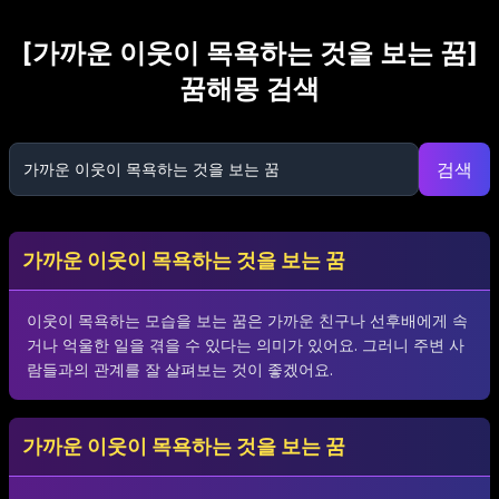
[
가까운 이웃이 목욕하는 것을 보는 꿈
]
꿈해몽 검색
검색
가까운 이웃이 목욕하는 것을 보는 꿈
이웃이 목욕하는 모습을 보는 꿈은 가까운 친구나 선후배에게 속
거나 억울한 일을 겪을 수 있다는 의미가 있어요. 그러니 주변 사
람들과의 관계를 잘 살펴보는 것이 좋겠어요.
가까운 이웃이 목욕하는 것을 보는 꿈